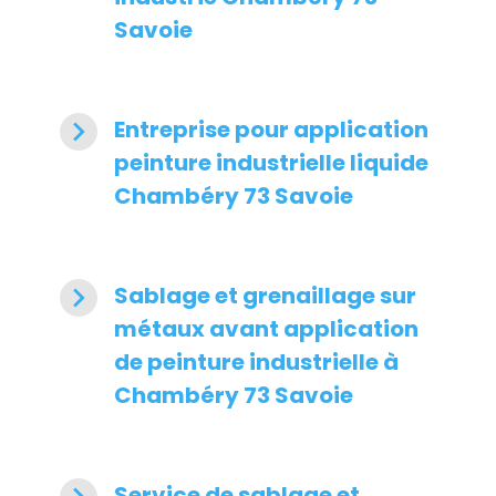
Savoie
navigate_next
Entreprise pour application
peinture industrielle liquide
Chambéry 73 Savoie
navigate_next
Sablage et grenaillage sur
métaux avant application
de peinture industrielle à
Chambéry 73 Savoie
Service de sablage et