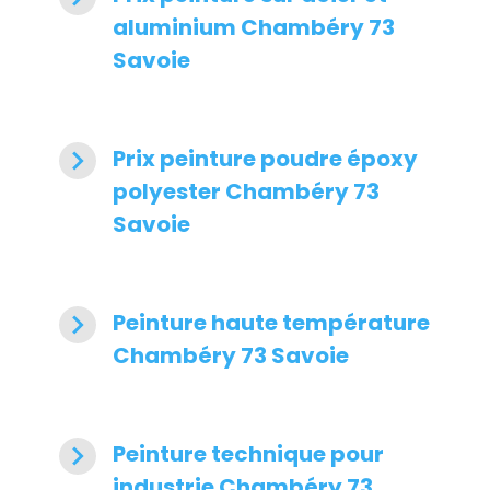
aluminium Chambéry 73
Savoie
navigate_next
Prix peinture poudre époxy
polyester Chambéry 73
Savoie
navigate_next
Peinture haute température
Chambéry 73 Savoie
navigate_next
Peinture technique pour
industrie Chambéry 73