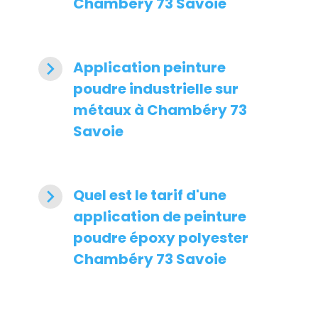
Chambéry 73 Savoie
navigate_next
Application peinture
poudre industrielle sur
métaux à Chambéry 73
Savoie
navigate_next
Quel est le tarif d'une
application de peinture
poudre époxy polyester
Chambéry 73 Savoie