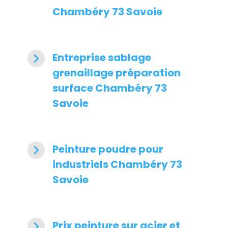
Chambéry 73 Savoie
navigate_next
Entreprise sablage
grenaillage préparation
surface Chambéry 73
Savoie
navigate_next
Peinture poudre pour
industriels Chambéry 73
Savoie
navigate_next
Prix peinture sur acier et