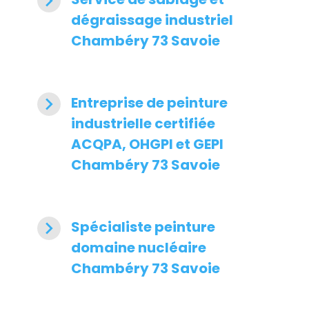
navigate_next
dégraissage industriel
Chambéry 73 Savoie
navigate_next
Entreprise de peinture
industrielle certifiée
ACQPA, OHGPI et GEPI
Chambéry 73 Savoie
navigate_next
Spécialiste peinture
domaine nucléaire
Chambéry 73 Savoie