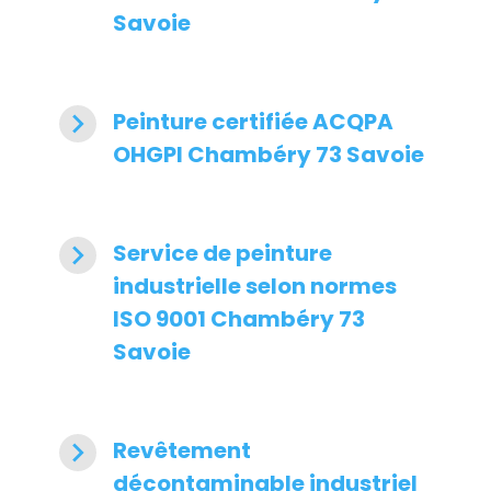
Savoie
navigate_next
Peinture certifiée ACQPA
OHGPI Chambéry 73 Savoie
navigate_next
Service de peinture
industrielle selon normes
ISO 9001 Chambéry 73
Savoie
navigate_next
Revêtement
décontaminable industriel